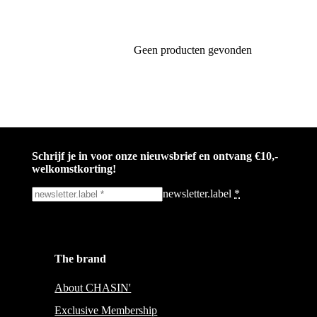
Geen producten gevonden
Schrijf je in voor onze nieuwsbrief en ontvang €10,-
welkomstkorting!
newsletter.label
*
Ik schrijf me in!
The brand
Wees op de hoogte voor het laatste nieuws, campagnes en acties. We zulle
mail niet delen en geen spam verzenden.
About CHASIN'
Exclusive Membership