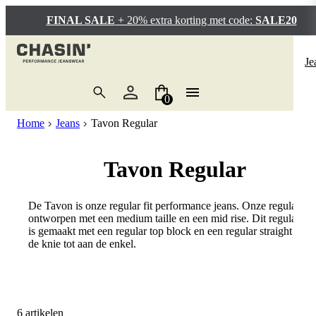
FINAL SALE
+ 20% extra korting met code:
SALE20
B
B
P
B
B
Be
Be
B
B
Be
P
P
Re
Po
Be
Je
T-
Je
Re
T-
Je
Bo
EG
Sl
Je
Tu
Re
Re
E
3D
T-
0
Po
Br
Co
Po
Sh
Pe
Ev
Sl
So
Br
Je
Sh
Home
Jeans
Tavon Regular
Sh
Sh
Sp
Sh
Z
R
Ca
Ta
Wi
Ha
Po
Tavon Regular
Ov
Z
Sw
Br
So
Cr
Re
Pe
Z
De Tavon is onze regular fit performance jeans. Onze regular fit 
Sw
Tr
Ch
He
Lo
Lo
ontworpen met een medium taille en een mid rise. Dit regular sil
is gemaakt met een regular top block en een regular straight leg 
Ja
Ov
Ca
Ta
Sh
de knie tot aan de enkel.
Ja
Bo
Ir
Ov
Lo
No
Je
6 artikelen