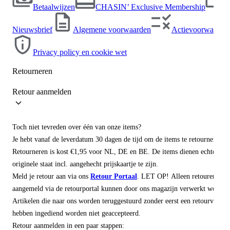
Betaalwijzen
CHASIN’ Exclusive Membership
Ho
Br
Nieuwsbrief
Algemene voorwaarden
Actievoorwaarde
Ba
Sw
Privacy policy en cookie wet
Tr
Retourneren
Ja
Retour aanmelden
Ac
Toch niet tevreden over één van onze items?
Je hebt vanaf de leverdatum 30 dagen de tijd om de items te retourneren.
Retourneren is kost €1,95 voor NL, DE en BE. De items dienen echter wel
originele staat incl. aangehecht prijskaartje te zijn.
Meld je retour aan via ons
Retour Portaal
. LET OP! Alleen retouren die 
aangemeld via de retourportal kunnen door ons magazijn verwerkt worden
Artikelen die naar ons worden teruggestuurd zonder eerst een retourverzoe
hebben ingediend worden niet geaccepteerd.
Retour aanmelden in een paar stappen: