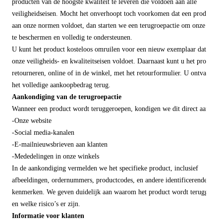
producten van de hoogste kwaliteit te leveren die voldoen aan alle
veiligheidseisen. Mocht het onverhoopt toch voorkomen dat een product ni
aan onze normen voldoet, dan starten we een terugroepactie om onze klant
te beschermen en volledig te ondersteunen.
U kunt het product kosteloos omruilen voor een nieuw exemplaar dat wel 
onze veiligheids- en kwaliteitseisen voldoet. Daarnaast kunt u het product
retourneren, online of in de winkel, met het retourformulier. U ontvangt d
het volledige aankoopbedrag terug.
Aankondiging van de terugroepactie
Wanneer een product wordt teruggeroepen, kondigen we dit direct aan via
-Onze website
-Social media-kanalen
-E-mailnieuwsbrieven aan klanten
-Mededelingen in onze winkels
In de aankondiging vermelden we het specifieke product, inclusief
afbeeldingen, ordernummers, productcodes, en andere identificerende
kenmerken. We geven duidelijk aan waarom het product wordt teruggeroe
en welke risico’s er zijn.
Informatie voor klanten