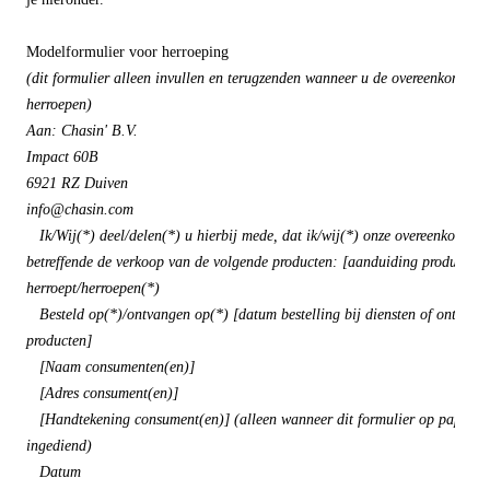
Modelformulier voor herroeping
(dit formulier alleen invullen en terugzenden wanneer u de overeenkomst wi
herroepen)
Aan: Chasin' B.V.
Impact 60B
6921 RZ Duiven
info@chasin.com
Ik/Wij(*) deel/delen(*) u hierbij mede, dat ik/wij(*) onze overeenkomst
betreffende de verkoop van de volgende producten: [aanduiding product](*
herroept/herroepen(*)
Besteld op(*)/ontvangen op(*) [datum bestelling bij diensten of ontvangs
producten]
[Naam consumenten(en)]
[Adres consument(en)]
[Handtekening consument(en)] (alleen wanneer dit formulier op papier w
ingediend)
Datum