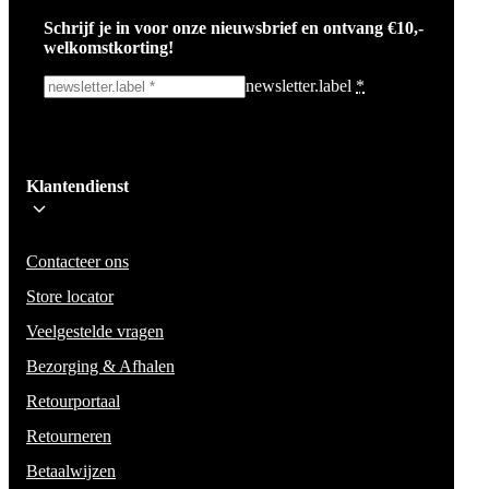
Schrijf je in voor onze nieuwsbrief en ontvang €10,-
welkomstkorting!
newsletter.label
*
Ik schrijf me in!
Klantendienst
Wees op de hoogte voor het laatste nieuws, campagnes en acties. We zullen
mail niet delen en geen spam verzenden.
Contacteer ons
Store locator
Veelgestelde vragen
Bezorging & Afhalen
Retourportaal
Retourneren
Betaalwijzen