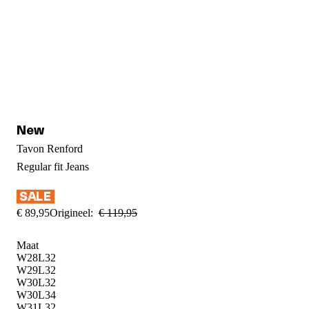
Tavon Renford
Regular fit
Jeans
€
89
,
95
Origineel:
€
119
,
95
Maat
W28L32
W29L32
W30L32
W30L34
W31L32