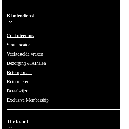
Ik schrijf me in!
Klantendienst
Wees op de hoogte voor het laatste nieuws, campagnes en acties. We zullen
mail niet delen en geen spam verzenden.
Contacteer ons
Store locator
Veelgestelde vragen
Bezorging & Afhalen
Retourportaal
Retourneren
Betaalwijzen
Exclusive Membership
The brand