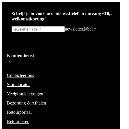
Ho
Br
Schrijf je in voor onze nieuwsbrief en ontvang €10,-
Ba
Sw
welkomstkorting!
newsletter.label
*
Tr
Ja
Ik schrijf me in!
Ac
Klantendienst
Wees op de hoogte voor het laatste nieuws, campagnes en acties. We zullen
mail niet delen en geen spam verzenden.
Contacteer ons
Store locator
Veelgestelde vragen
Bezorging & Afhalen
Retourportaal
Retourneren