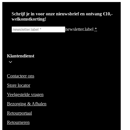
Ho
Br
Schrijf je in voor onze nieuwsbrief en ontvang €10,-
Ba
Sw
welkomstkorting!
newsletter.label
*
Tr
Ja
Ik schrijf me in!
Ac
Klantendienst
Wees op de hoogte voor het laatste nieuws, campagnes en acties. We zullen
mail niet delen en geen spam verzenden.
Contacteer ons
Store locator
Veelgestelde vragen
Bezorging & Afhalen
Retourportaal
Retourneren