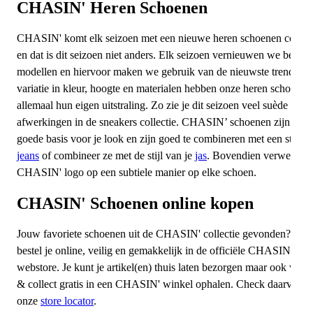
CHASIN' Heren Schoenen
Ho
Br
CHASIN' komt elk seizoen met een nieuwe heren schoenen collect
Ba
Sw
en dat is dit seizoen niet anders. Elk seizoen vernieuwen we besta
Tr
modellen en hiervoor maken we gebruik van de nieuwste trends. D
variatie in kleur, hoogte en materialen hebben onze heren schoenen
Ja
allemaal hun eigen uitstraling. Zo zie je dit seizoen veel suède
afwerkingen in de sneakers collectie. CHASIN’ schoenen zijn een
Ac
goede basis voor je look en zijn goed te combineren met een strakk
jeans
of combineer ze met de stijl van je
jas
. Bovendien verwerken
CHASIN' logo op een subtiele manier op elke schoen.
CHASIN' Schoenen online kopen
Jouw favoriete schoenen uit de CHASIN' collectie gevonden? Dez
bestel je online, veilig en gemakkelijk in de officiële CHASIN'
webstore. Je kunt je artikel(en) thuis laten bezorgen maar ook via c
& collect gratis in een CHASIN' winkel ophalen. Check daarvoor
onze
store locator
.