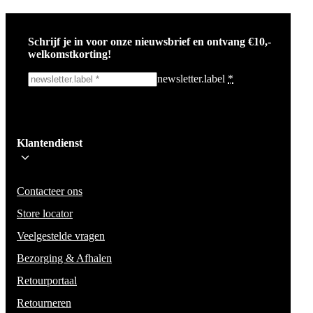
Schrijf je in voor onze nieuwsbrief en ontvang €10,-
welkomstkorting!
newsletter.label
*
Ik schrijf me in!
Klantendienst
Wees op de hoogte voor het laatste nieuws, campagnes en acties. We zullen
mail niet delen en geen spam verzenden.
Contacteer ons
Store locator
Veelgestelde vragen
Bezorging & Afhalen
Retourportaal
Retourneren