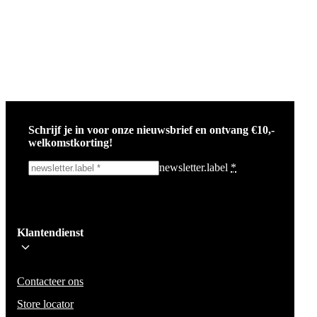
Schrijf je in voor onze nieuwsbrief en ontvang €10,-
welkomstkorting!
newsletter.label
*
Ik schrijf me in!
Klantendienst
Wees op de hoogte voor het laatste nieuws, campagnes en acties. We zullen
mail niet delen en geen spam verzenden.
Contacteer ons
Store locator