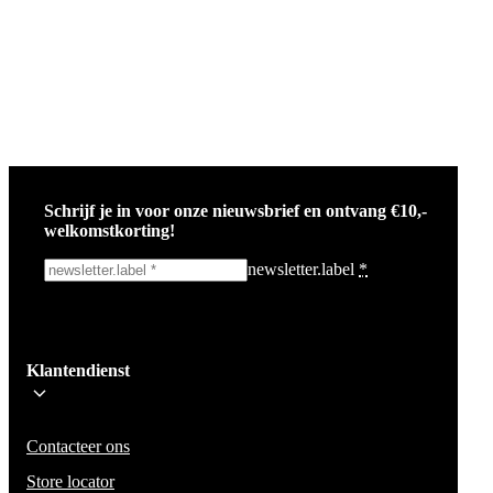
Schrijf je in voor onze nieuwsbrief en ontvang €10,-
welkomstkorting!
newsletter.label
*
Ik schrijf me in!
Klantendienst
Wees op de hoogte voor het laatste nieuws, campagnes en acties. We zullen
mail niet delen en geen spam verzenden.
Contacteer ons
Store locator