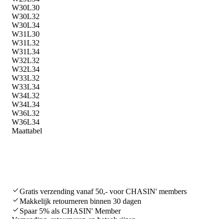
W30L30
W30L32
W30L34
W31L30
W31L32
W31L34
W32L32
W32L34
W33L32
W33L34
W34L32
W34L34
W36L32
W36L34
Maattabel
Gratis verzending vanaf 50,- voor CHASIN' members
Makkelijk retourneren binnen 30 dagen
Spaar 5% als CHASIN' Member