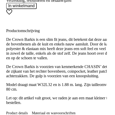
Verzending, retourneren en betaalwijzen
In winkelmand
Productomschrijving
De Crown Barkis is een slim fit jeans, dit betekent dat deze aan zo
de bovenbenen als de kuit en enkels nauw aansluit. Door de katoen
polyester & elastaan mix heeft deze jeans een soft feel en veel stret
in zowel de taille, enkels als de stof zelf. De jeans hoort over de en
en op de schoen te vallen.
De Crown Barkis is voorzien van kenmerkende CHASIN’ details 
de zijkant van het rechter bovenbeen, coinpocket, leather patch en 
achterzakken. De gulp is voorzien van een knoopsluiting.
Model draagt maat W32L32 en is 1.88 m. lang. Zijn tailleomvang 
80 cm.
Let op: dit artikel valt groot, we raden je aan een maat kleiner te
bestellen.
Product details
Materiaal en wasvoorschriften