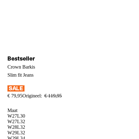
Crown Barkis
Slim fit
Jeans
€
79
,
95
Origineel:
€
119
,
95
Maat
W27L30
W27L32
W28L32
W29L32
W29L34