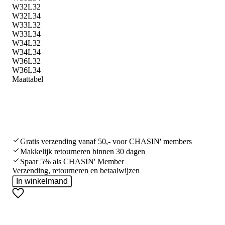
W32L32
W32L34
W33L32
W33L34
W34L32
W34L34
W36L32
W36L34
Maattabel
Gratis verzending vanaf 50,- voor CHASIN' members
Makkelijk retourneren binnen 30 dagen
Spaar 5% als CHASIN' Member
Verzending, retourneren en betaalwijzen
In winkelmand