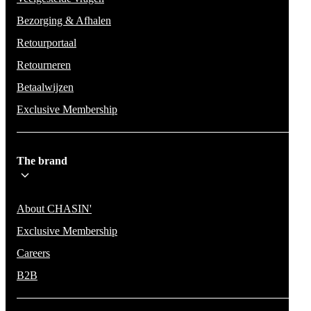
Bezorging & Afhalen
Retourportaal
Retourneren
Betaalwijzen
Exclusive Membership
The brand
About CHASIN'
Exclusive Membership
Careers
B2B