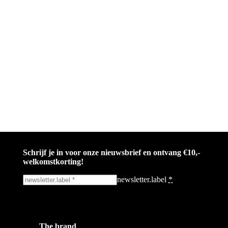
Schrijf je in voor onze nieuwsbrief en ontvang €10,-
welkomstkorting!
newsletter.label
*
Ik schrijf me in!
The brand