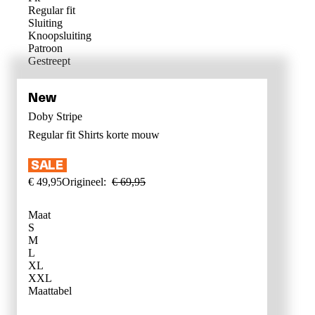
Regular fit
Sluiting
Knoopsluiting
Patroon
Gestreept
Doby Stripe
Regular fit
Shirts korte mouw
€
49
,
95
Origineel:
€
69
,
95
Maat
S
M
L
XL
XXL
WAT IS MI
Maattabel