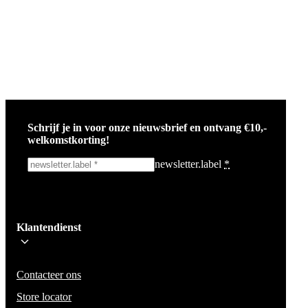
Schrijf je in voor onze nieuwsbrief en ontvang €10,-
welkomstkorting!
newsletter.label
*
Ik schrijf me in!
Klantendienst
Wees op de hoogte voor het laatste nieuws, campagnes en acties. We zullen
mail niet delen en geen spam verzenden.
Contacteer ons
Store locator