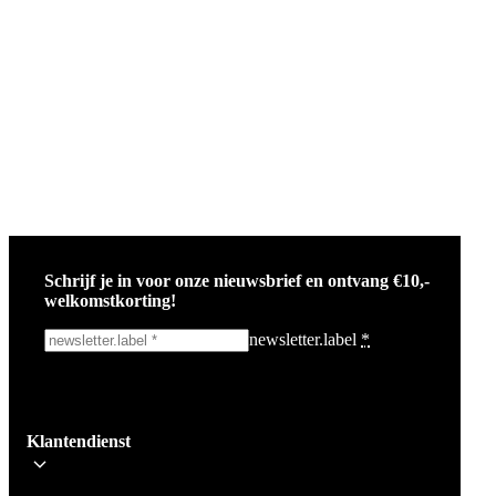
Schrijf je in voor onze nieuwsbrief en ontvang €10,-
welkomstkorting!
newsletter.label
*
Ik schrijf me in!
Klantendienst
Wees op de hoogte voor het laatste nieuws, campagnes en acties. We zullen
mail niet delen en geen spam verzenden.