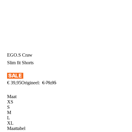
EGO.S Craw
Slim fit
Shorts
€
39
,
95
Origineel:
€
79
,
95
Maat
XS
S
M
L
XL
Maattabel