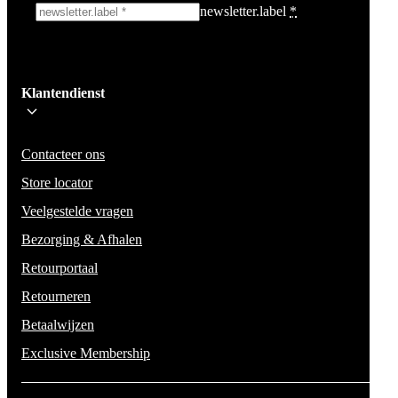
newsletter.label
*
Ik schrijf me in!
Klantendienst
Wees op de hoogte voor het laatste nieuws, campagnes en acties. We zullen
mail niet delen en geen spam verzenden.
Contacteer ons
Store locator
Veelgestelde vragen
Bezorging & Afhalen
Retourportaal
Retourneren
Betaalwijzen
Exclusive Membership