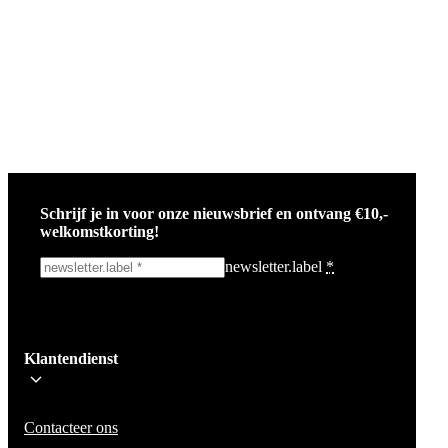
Schrijf je in voor onze nieuwsbrief en ontvang €10,-
welkomstkorting!
newsletter.label
*
Ik schrijf me in!
Klantendienst
Wees op de hoogte voor het laatste nieuws, campagnes en acties. We zullen
mail niet delen en geen spam verzenden.
Contacteer ons