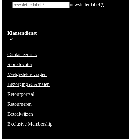
newsletter.label
*
Ik schrijf me in!
Klantendienst
Wees op de hoogte voor het laatste nieuws, campagnes en acties. We zullen
mail niet delen en geen spam verzenden.
Contacteer ons
Store locator
Veelgestelde vragen
Bezorging & Afhalen
Retourportaal
Retourneren
Betaalwijzen
Exclusive Membership