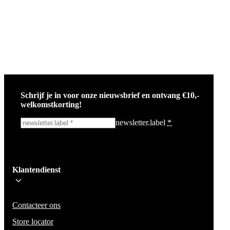
Schrijf je in voor onze nieuwsbrief en ontvang €10,-
welkomstkorting!
newsletter.label
*
Ik schrijf me in!
Klantendienst
Wees op de hoogte voor het laatste nieuws, campagnes en acties. We zullen
mail niet delen en geen spam verzenden.
Contacteer ons
Store locator