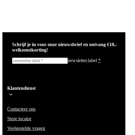
Schrijf je in voor onze nieuwsbrief en ontvang €10,-
welkomstkorting!
newsletter.label
*
Ik schrijf me in!
Klantendienst
Wees op de hoogte voor het laatste nieuws, campagnes en acties. We zullen
mail niet delen en geen spam verzenden.
Contacteer ons
Store locator
Veelgestelde vragen