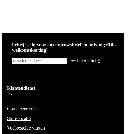
Schrijf je in voor onze nieuwsbrief en ontvang €10,-
welkomstkorting!
newsletter.label
*
Ik schrijf me in!
Klantendienst
Wees op de hoogte voor het laatste nieuws, campagnes en acties. We zullen
mail niet delen en geen spam verzenden.
Contacteer ons
Store locator
Veelgestelde vragen