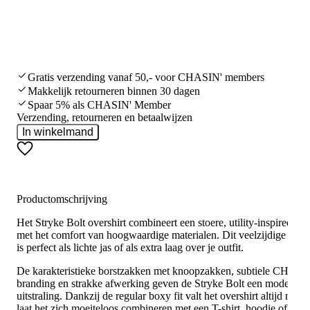
Gratis verzending vanaf 50,- voor CHASIN' members
Makkelijk retourneren binnen 30 dagen
Spaar 5% als CHASIN' Member
Verzending, retourneren en betaalwijzen
In winkelmand
Productomschrijving
Het Stryke Bolt overshirt combineert een stoere, utility-inspired loo
met het comfort van hoogwaardige materialen. Dit veelzijdige overs
is perfect als lichte jas of als extra laag over je outfit.
De karakteristieke borstzakken met knoopzakken, subtiele CHASI
branding en strakke afwerking geven de Stryke Bolt een moderne
uitstraling. Dankzij de regular boxy fit valt het overshirt altijd mooi
laat het zich moeiteloos combineren met een T-shirt, hoodie of knit