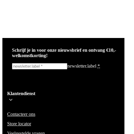
Schrijf je in voor onze nieuwsbrief en ontvang €10,-
welkomstkorting!
newsletter.label
*
Ik schrijf me in!
Klantendienst
Wees op de hoogte voor het laatste nieuws, campagnes en acties. We zullen
mail niet delen en geen spam verzenden.
Contacteer ons
Store locator
Veelgestelde vragen