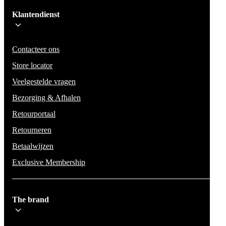
Klantendienst
Wees op de hoogte voor het laatste nieuws, campagnes en acties. We zullen
mail niet delen en geen spam verzenden.
Contacteer ons
Store locator
Veelgestelde vragen
Bezorging & Afhalen
Retourportaal
Retourneren
Betaalwijzen
Exclusive Membership
The brand