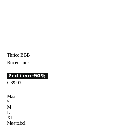
Thrice BBB
Boxershorts
€
39
,
95
Maat
S
M
L
XL
Maattabel