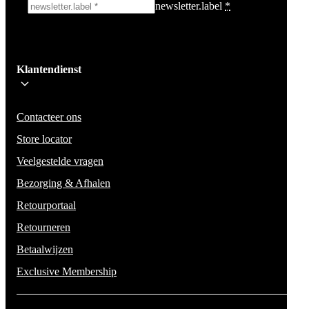
newsletter.label
*
Ik schrijf me in!
Klantendienst
Wees op de hoogte voor het laatste nieuws, campagnes en acties. We zullen
mail niet delen en geen spam verzenden.
Contacteer ons
Store locator
Veelgestelde vragen
Bezorging & Afhalen
Retourportaal
Retourneren
Betaalwijzen
Exclusive Membership