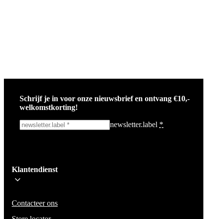
Schrijf je in voor onze nieuwsbrief en ontvang €10,-
welkomstkorting!
newsletter.label
*
Ik schrijf me in!
Klantendienst
Wees op de hoogte voor het laatste nieuws, campagnes en acties. We zullen
mail niet delen en geen spam verzenden.
Contacteer ons
Store locator