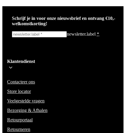
Schrijf je in voor onze nieuwsbrief en ontvang €10,-
welkomstkorting!
newsletter.label
*
Ik schrijf me in!
Klantendienst
Wees op de hoogte voor het laatste nieuws, campagnes en acties. We zullen
mail niet delen en geen spam verzenden.
Contacteer ons
Store locator
Veelgestelde vragen
Bezorging & Afhalen
Retourportaal
Retourneren