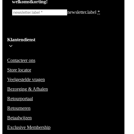
welkomstkorting!
newsletter.label
*
Ik schrijf me in!
Klantendienst
Wees op de hoogte voor het laatste nieuws, campagnes en acties. We zullen
mail niet delen en geen spam verzenden.
Contacteer ons
Store locator
Veelgestelde vragen
Bezorging & Afhalen
Retourportaal
Retourneren
Betaalwijzen
Exclusive Membership