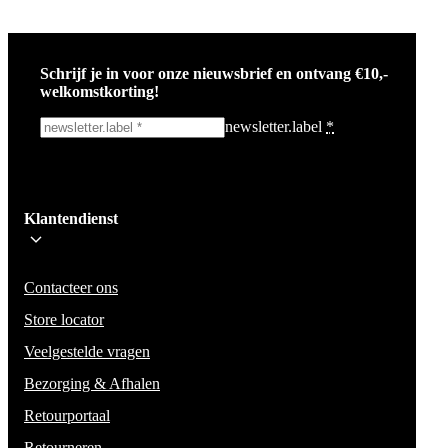
Schrijf je in voor onze nieuwsbrief en ontvang €10,-
welkomstkorting!
newsletter.label
*
Ik schrijf me in!
Klantendienst
Wees op de hoogte voor het laatste nieuws, campagnes en acties. We zullen
mail niet delen en geen spam verzenden.
Contacteer ons
Store locator
Veelgestelde vragen
Bezorging & Afhalen
Retourportaal
Retourneren