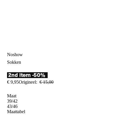
Noshow
Sokken
€
9
,
95
Origineel:
€
15
,
00
Maat
39/42
43/46
Maattabel