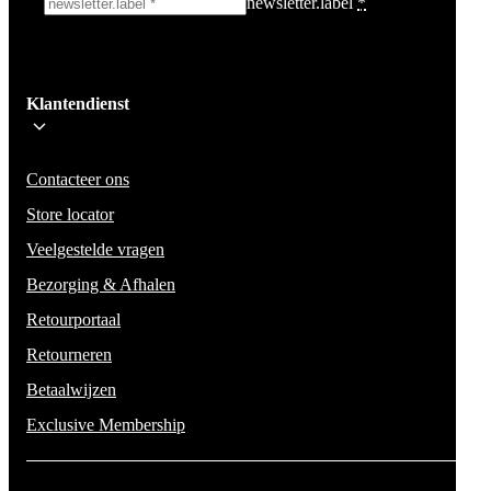
newsletter.label
*
Ik schrijf me in!
Klantendienst
Wees op de hoogte voor het laatste nieuws, campagnes en acties. We zullen
mail niet delen en geen spam verzenden.
Contacteer ons
Store locator
Veelgestelde vragen
Bezorging & Afhalen
Retourportaal
Retourneren
Betaalwijzen
Exclusive Membership